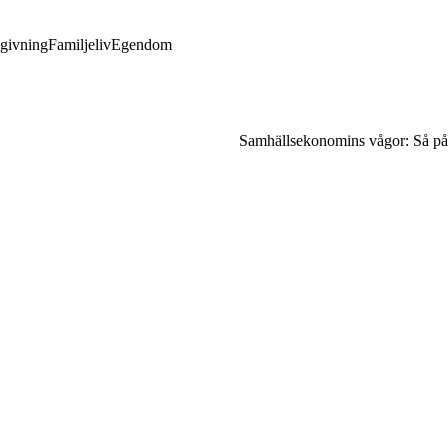
givning
Familjeliv
Egendom
Samhällsekonomins vågor: Så påve