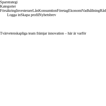
Sparstrategi
Kategorier
Försäkring
Investerare
Lån
Konsumtion
Företag
Ekonomi
Vadhållning
Råd
Logga in
Skapa profil
Nyhetsbrev
Tvärvetenskapliga team främjar innovation – här är varför