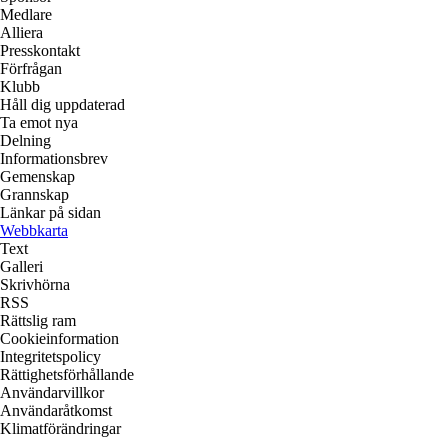
Medlare
Alliera
Presskontakt
Förfrågan
Klubb
Håll dig uppdaterad
Ta emot nya
Delning
Informationsbrev
Gemenskap
Grannskap
Länkar på sidan
Webbkarta
Text
Galleri
Skrivhörna
RSS
Rättslig ram
Cookieinformation
Integritetspolicy
Rättighetsförhållande
Användarvillkor
Användaråtkomst
Klimatförändringar