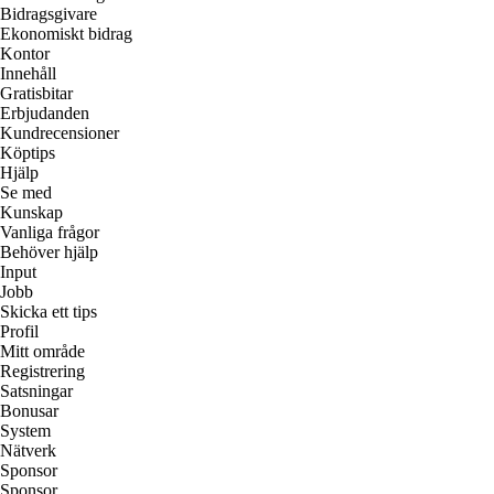
Bidragsgivare
Ekonomiskt bidrag
Kontor
Innehåll
Gratisbitar
Erbjudanden
Kundrecensioner
Köptips
Hjälp
Se med
Kunskap
Vanliga frågor
Behöver hjälp
Input
Jobb
Skicka ett tips
Profil
Mitt område
Registrering
Satsningar
Bonusar
System
Nätverk
Sponsor
Sponsor